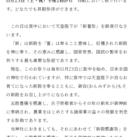
11月23日（土・祝）午後2時から
拝殿において執り行いま
す。どなたでも昇殿参拝ができます。
この日は宮中において天皇陛下が「新嘗祭」を御斎行なさ
います。
「新」は新穀を「嘗」は奉ること意味し、収穫された新穀
を神に奉り、その恵みに感謝し、国家安泰、国民の繁栄をお
祈りする最も重要な祭祀であります。
現在、このお祭りは毎年11月23日に宮中を始め、日本全国
の神社で行われていますが、特に宮中では天皇陛下が自らお
育てになった新穀を奉るとともに、御自(おんみずから)もそ
の新穀をお召し上がりになられます。
五穀豊穣を感謝し、氏子崇敬者からその年の新米が御神前
に奉納され、農業をはじめとする諸産業の益々の発展を祈念
する祭典であります。
当神社におきましても、それにあわせて「新穀感謝祭」を