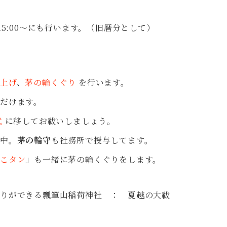
5:00～にも行います。（旧暦分として）
上げ
、
茅の輪くぐり
を行います。
だけます。
代
に移してお祓いしましょう。
付中。
茅の輪守
も社務所で授与してます。
ょこタン
」も一緒に茅の輪くぐりをします。
りができる瓢箪山稲荷神社 ： 夏越の大祓