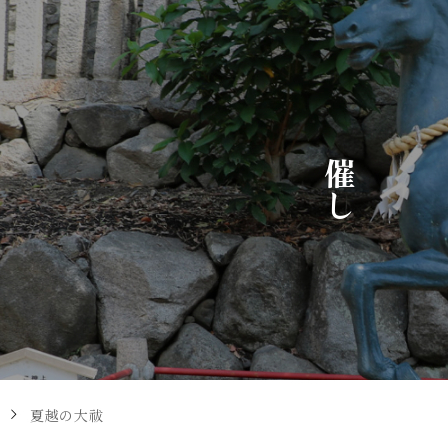
催
し
夏越の大祓