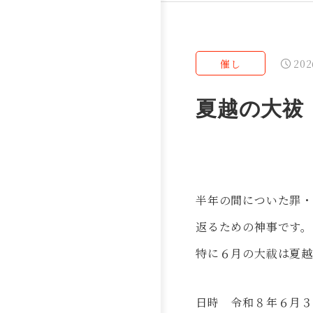
202
催し
夏越の大祓
半年の間についた罪
返るための神事です。
特に６月の大祓は夏
日時 令和８年６月３