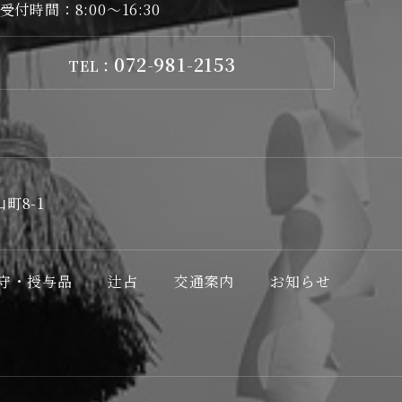
受付時間：8:00～16:30
072-981-2153
TEL：
町8-1
守・授与品
辻占
交通案内
お知らせ