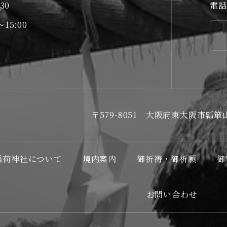
30
電話
15:00
〒579-8051 大阪府東大阪市瓢箪山
稲荷神社について
境内案内
御祈祷・御祈願
御
お問い合わせ