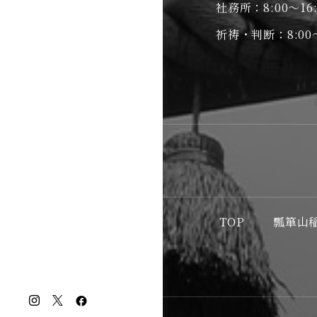
社務所：8:00～16:
祈祷・判断：8:00～
TOP
瓢箪山