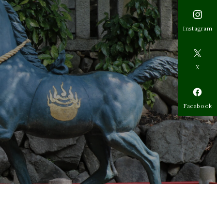

Instagram

X

Facebook