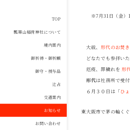
※7月31日（金）1
TOP
瓢箪山稲荷神社について
境内案内
大祓、
形代のお焚き
御祈祷・御祈願
どなたでも参拝いた
厄疫、罪穢れを
形
御守・授与品
形代
は社務所で受
辻占
６月３０日は「
ひ
交通案内
お知らせ
東大阪市で茅の輪くぐ
お問い合わせ