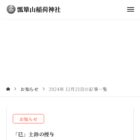
2
0
2
4
年
1
2
月
2
1
日
の
記
事
一
覧
お知らせ
2024年 12月21日の記事一覧
お知らせ
「巳」土鈴の授与