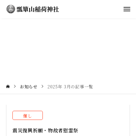
2
0
2
5
年
3
月
の
記
事
一
覧
お知らせ
2025年 3月の記事一覧
催し
震災復興祈願・物故者慰霊祭