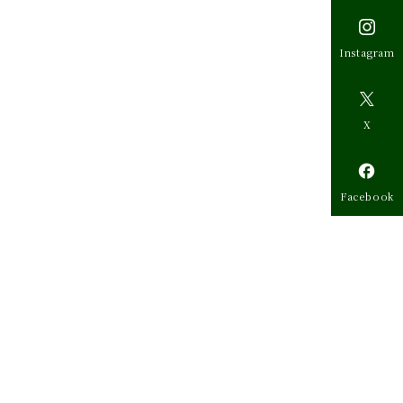

Instagram

X

Facebook
一
覧