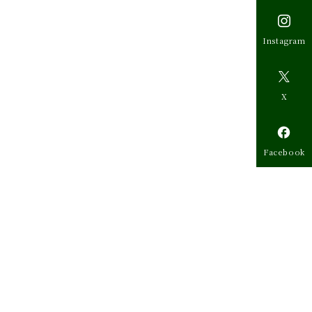

Instagram

X

Facebook
事
一
覧