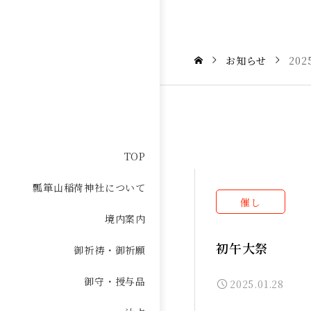
お知らせ
20
TOP
瓢箪山稲荷神社について
催し
境内案内
初午大祭
御祈祷・御祈願
御守・授与品
2025.01.28