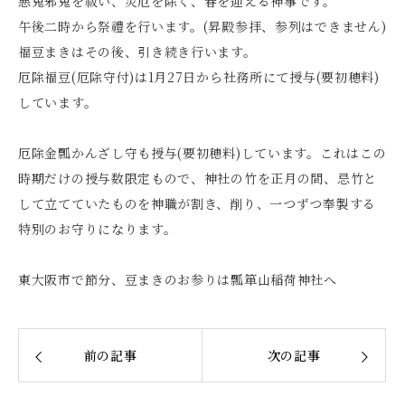
悪鬼邪鬼を祓い、災厄を除く、春を迎える神事です。
午後二時から祭禮を行います。(昇殿参拝、参列はできません)
福豆まきはその後、引き続き行います。
厄除福豆(厄除守付)は1月27日から社務所にて授与(要初穂料)
しています。
厄除金瓢かんざし守も授与(要初穂料)しています。これはこの
時期だけの授与数限定もので、神社の竹を正月の間、忌竹と
して立てていたものを神職が割き、削り、一つずつ奉製する
特別のお守りになります。
東大阪市で節分、豆まきのお参りは瓢箪山稲荷神社へ
前の記事
次の記事